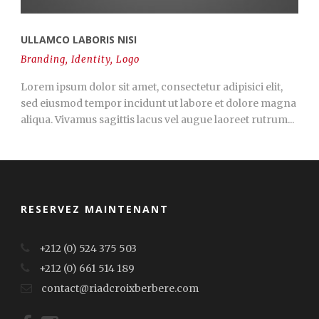
ULLAMCO LABORIS NISI
Branding
,
Identity
,
Logo
Lorem ipsum dolor sit amet, consectetur adipisici elit,
sed eiusmod tempor incidunt ut labore et dolore magna
aliqua. Vivamus sagittis lacus vel augue laoreet rutrum...
RESERVEZ MAINTENANT
+212 (0) 524 375 503
+212 (0) 661 514 189
contact@riadcroixberbere.com