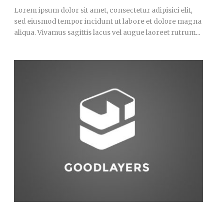
Lorem ipsum dolor sit amet, consectetur adipisici elit,
sed eiusmod tempor incidunt ut labore et dolore magna
aliqua. Vivamus sagittis lacus vel augue laoreet rutrum...